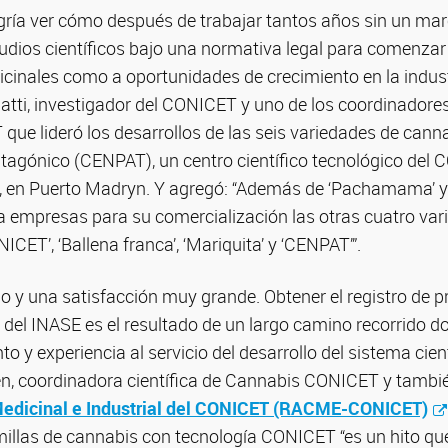
ría ver cómo después de trabajar tantos años sin un marc
tudios científicos bajo una normativa legal para comenzar
inales como a oportunidades de crecimiento en la industr
atti, investigador del CONICET y uno de los coordinadores
e lideró los desarrollos de las seis variedades de canna
tagónico (CENPAT), un centro científico tecnológico del
en Puerto Madryn. Y agregó: “Además de ‘Pachamama’ y 
 a empresas para su comercialización las otras cuatro va
CET’, ‘Ballena franca’, ‘Mariquita’ y ‘CENPAT’”.
o y una satisfacción muy grande. Obtener el registro de p
e del INASE es el resultado de un largo camino recorrido
 y experiencia al servicio del desarrollo del sistema cient
en, coordinadora científica de Cannabis CONICET y tambi
edicinal e Industrial del CONICET (RACME-CONICET)
illas de cannabis con tecnología CONICET “es un hito que