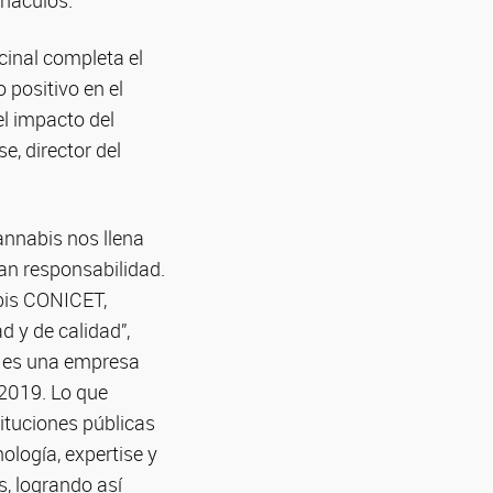
rnáculos.
cinal completa el
 positivo en el
el impacto del
e, director del
annabis nos llena
n responsabilidad.
bis CONICET,
d y de calidad”,
F es una empresa
 2019. Lo que
ituciones públicas
logía, expertise y
s, logrando así