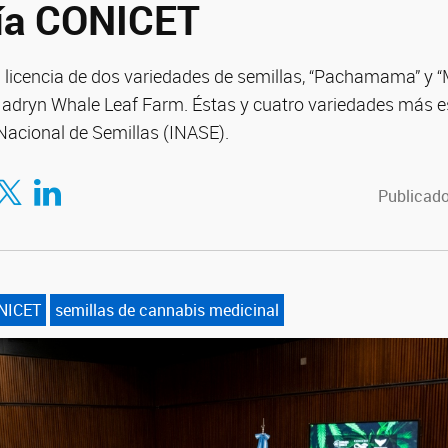
ía CONICET
licencia de dos variedades de semillas, “Pachamama” y “M
dryn Whale Leaf Farm. Éstas y cuatro variedades más est
o Nacional de Semillas (INASE).
en Twitter
Compartir en LinkedIn
Publicado
NICET
semillas de cannabis medicinal