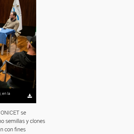
, en la
, en la
, en la
, en la
, en la
, en la
 CONICET se
mo semillas y clones
n con fines