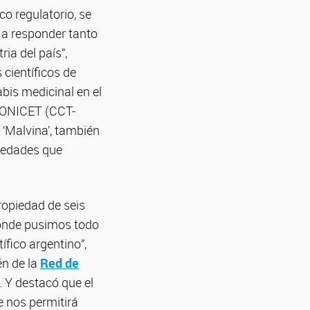
o regulatorio, se
 a responder tanto
ia del país”,
 científicos de
bis medicinal en el
 CONICET (CCT-
‘Malvina’, también
riedades que
ropiedad de seis
 donde pusimos todo
ífico argentino”,
én de la
Red de
. Y destacó que el
 nos permitirá