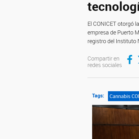
tecnolog
El CONICET otorgó la 
empresa de Puerto Ma
registro del Institut
Compartir en Facebook
Compartir 
Compartir en
redes sociales
Tags:
Cannabis CO