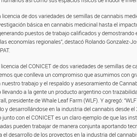
s humanos así como sus espacios físicos de indoor e inve
a licencia de dos variedades de semillas de cannabis medi
nvestigación básica en cannabis medicinal hasta el impacto
 generando puestos de trabajo calificados y demostrando 
n las economías regionales”, destacó Rolando Gonzalez-Jos
PAT.
 licencia del CONICET de dos variedades de semillas de c
ndemos que conlleva un compromiso que asumimos con gra
nuestro trabajo y el respaldo y asesoramiento de Canna
 llevando a la gente un producto argentino con trazabilida
rall, presidente de Whale Leaf Farm (WLF). Y agregó: “WL
o y desarrollándose en la industria del cannabis desde el
 junto con el CONICET es un claro ejemplo de que las inst
vadas pueden trabajar de manera conjunta aportando tecno
 el desarrollo de los proyectos en la industria del cannabi