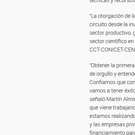
técnicas y recurso
“La otorgación de l
circuito desde la i
sector productivo,
sector científico e
CCT-CONICET-CEN
“Obtener la primera
de orgullo y ente
Confiamos que con 
vamos a tener éxito
señaló Martín Almi
que viene trabajand
estamos realizando
y las empresas pri
financiamiento para