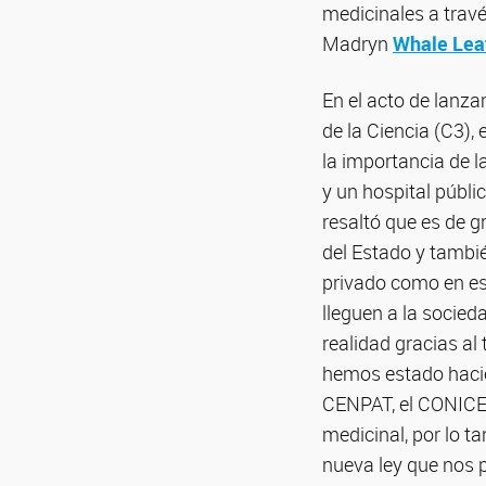
medicinales a trav
Madryn
Whale Lea
En el acto de lanza
de la Ciencia (C3),
la importancia de l
y un hospital públ
resaltó que es de g
del Estado y tambié
privado como en e
lleguen a la socied
realidad gracias al 
hemos estado hacien
CENPAT, el CONICET 
medicinal, por lo t
nueva ley que nos p