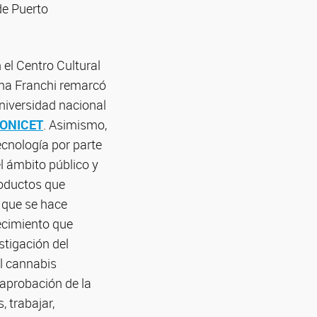
de Puerto
 el Centro Cultural
 Ana Franchi remarcó
universidad nacional
CONICET
. Asimismo,
ecnología por parte
el ámbito público y
oductos que
o que se hace
lecimiento que
stigación del
el cannabis
 aprobación de la
, trabajar,