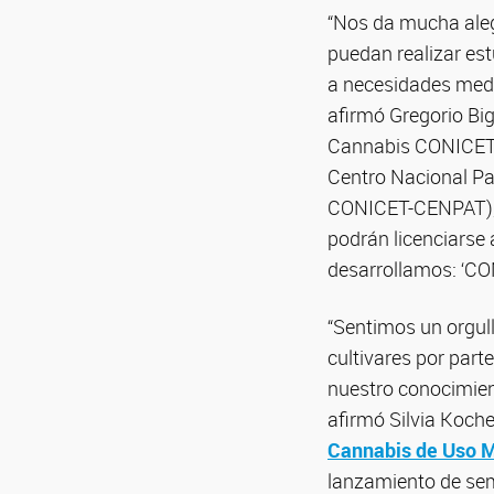
“Nos da mucha aleg
puedan realizar es
a necesidades medic
afirmó Gregorio Big
Cannabis CONICET qu
Centro Nacional Pa
CONICET-CENPAT), 
podrán licenciarse
desarrollamos: ‘CONI
“Sentimos un orgull
cultivares por part
nuestro conocimiento
afirmó Silvia Koch
Cannabis de Uso M
lanzamiento de sem