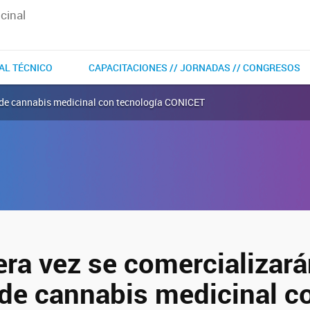
cinal
AL TÉCNICO
CAPACITACIONES // JORNADAS // CONGRESOS
s de cannabis medicinal con tecnología CONICET
era vez se comercializar
 de cannabis medicinal c